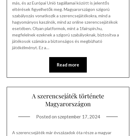
más, és az Európai Unió tagállamai között is jelentős
eltérések figyelhetők meg. Magyarországon szigorú
szabályozás vonatkozik a szerencsejátékokra, mind a
hagyományos kaszinók, mind az online szerencsejátékok
esetében. Olyan platformok, mint a 1fairspin.hu,
megfelelnek ezeknek a szigorú szabályoknak, biztosítva a
játékosok számára a biztonságos és megbízható
játékélményt. Ez a…
Read more
A szerencsejáték története
Magyarországon
Posted on
szeptember 17, 2024
A szerencsejáték már évszázadok óta része a magyar